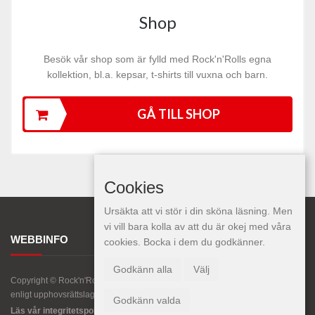
Shop
Besök vår shop som är fylld med Rock'n'Rolls egna
kollektion, bl.a. kepsar, t-shirts till vuxna och barn.
GÅ TILL SHOP
Cookies
Ursäkta att vi stör i din sköna läsning. Men
vi vill bara kolla av att du är okej med våra
WEBBINFO
cookies. Bocka i dem du godkänner.
Godkänn alla
Välj
Copyright © Rock'n'Roll Magazine. All kopiering av texter, bilder eller grafik är
enligt upphovsrättslagen förbjuden.
Godkänn valda
Läs vår integritetspolicy här.