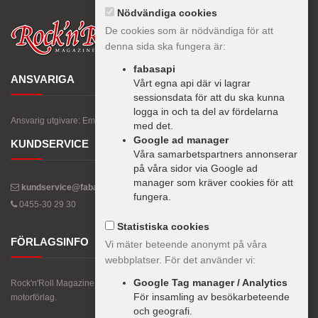
Nödvändiga cookies
De cookies som är nödvändiga för att
denna sida ska fungera är:
fabasapi
ANSVARIGA
Vårt egna api där vi lagrar
sessionsdata för att du ska kunna
logga in och ta del av fördelarna
Ansvarig utgivare: Emanuel Gylling
med det.
Google ad manager
KUNDSERVICE
Våra samarbetspartners annonserar
på våra sidor via Google ad
manager som kräver cookies för att
kundservice@fabas.se
fungera.
0455-30 29 30
Statistiska cookies
FÖRLAGSINFO
Vi mäter beteende anonymt på våra
webbplatser. För det använder vi:
Google Tag manager / Analytics
Rock'n'Roll Magazine ges ut av Albinsson & Sjöberg, Nordens största
För insamling av besökarbeteende
motorförlag.
och geografi.